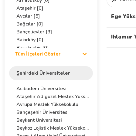
Arnavutköy [0]
Ataşehir [0]
Avcılar [5]
Ege Yüks
Bağcılar [0]
Bahçelievler [3]
Ihlamur 
Bakırköy [0]
Başakşehir [0]
Tüm İlçeleri Göster
Bayrampaşa [0]
Beşiktaş [2]
Beykoz [0]
Şehirdeki Üniversiteler
Beylikdüzü [0]
Beyoğlu [1]
Acıbadem Üniversitesi
Büyükçekmece [0]
Ataşehir Adıgüzel Meslek Yüksekokulu
Çatalca [0]
Avrupa Meslek Yüksekokulu
Çekmeköy [0]
Bahçeşehir Üniversitesi
Esenler [0]
Beykent Üniversitesi
Esenyurt [0]
Beykoz Lojistik Meslek Yüksekokulu
Eyüp [0]