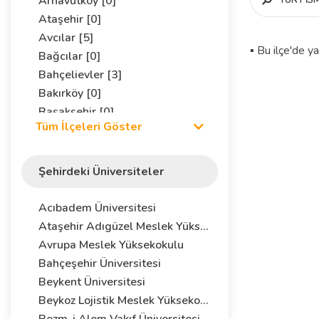
Arnavutköy [0]
Ataşehir [0]
Avcılar [5]
▪ Bu ilçe'de y
Bağcılar [0]
Bahçelievler [3]
Bakırköy [0]
Başakşehir [0]
Tüm İlçeleri Göster
Bayrampaşa [0]
Beşiktaş [2]
Beykoz [0]
Şehirdeki Üniversiteler
Beylikdüzü [0]
Beyoğlu [1]
Acıbadem Üniversitesi
Büyükçekmece [0]
Ataşehir Adıgüzel Meslek Yüksekokulu
Çatalca [0]
Avrupa Meslek Yüksekokulu
Çekmeköy [0]
Bahçeşehir Üniversitesi
Esenler [0]
Beykent Üniversitesi
Esenyurt [0]
Beykoz Lojistik Meslek Yüksekokulu
Eyüp [0]