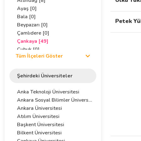
Ülkü Yük
Altındağ [8]
Ayaş [0]
Bala [0]
Petek Yü
Beypazarı [0]
Çamlıdere [0]
Çankaya [49]
Çubuk [0]
Tüm İlçeleri Göster
Elmadağ [0]
Etimesgut [0]
Evren [0]
Şehirdeki Üniversiteler
Gaziemir [0]
Gölbaşı [3]
Anka Teknoloji Üniversitesi
Güdül [0]
Ankara Sosyal Bilimler Üniversitesi
Haymana [0]
Ankara Üniversitesi
Kalecik [0]
Atılım Üniversitesi
Kazan [0]
Başkent Üniversitesi
Keçiören [2]
Bilkent Üniversitesi
Kızılcahamam [0]