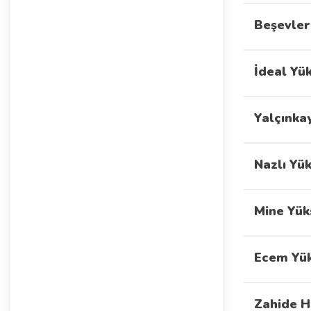
Beşevler
İdeal Yü
Yalçınka
Nazlı Yü
Mine Yük
Ecem Yük
Zahide H