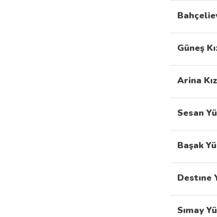
Bahçelie
Güneş Kı
Arina Kı
Sesan Yü
Başak Yü
Destıne 
Sımay Yü