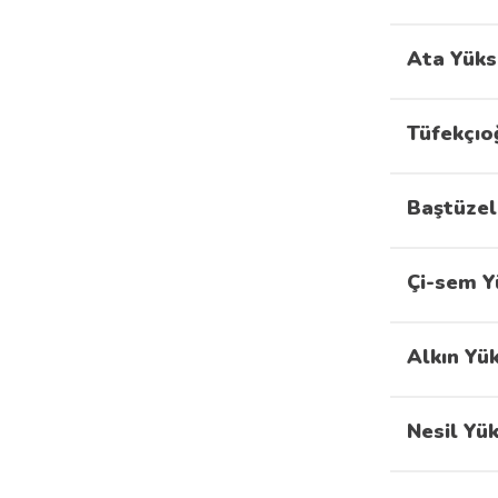
Ata Yüks
Tüfekçıo
Baştüzel
Çi-sem Y
Alkın Yü
Nesil Yü