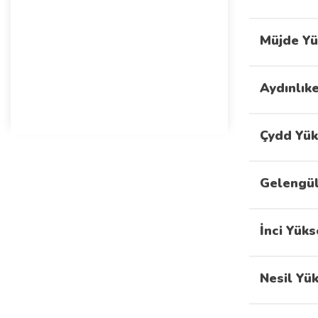
Müjde Yü
Aydınlık
Çydd Yük
Gelengül
İnci Yük
Nesil Yü