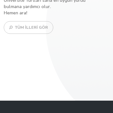
Üniversite Yurtları sana en uygun yurdu
bulmana yardımcı olur.
Hemen ara!
TÜM İLLERİ GÖR