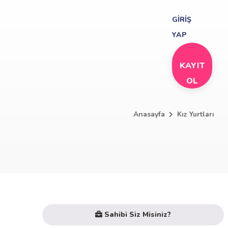
GİRİŞ
YAP
KAYIT
OL
Anasayfa
Kız Yurtları
Sahibi Siz Misiniz?