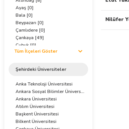
Etüt Yük
Altındağ [8]
Ayaş [0]
Bala [0]
Nilüfer 
Beypazarı [0]
Çamlıdere [0]
Çankaya [49]
Çubuk [0]
Tüm İlçeleri Göster
Elmadağ [0]
Etimesgut [0]
Evren [0]
Şehirdeki Üniversiteler
Gaziemir [0]
Gölbaşı [3]
Anka Teknoloji Üniversitesi
Güdül [0]
Ankara Sosyal Bilimler Üniversitesi
Haymana [0]
Ankara Üniversitesi
Kalecik [0]
Atılım Üniversitesi
Kazan [0]
Başkent Üniversitesi
Keçiören [2]
Bilkent Üniversitesi
Kızılcahamam [0]