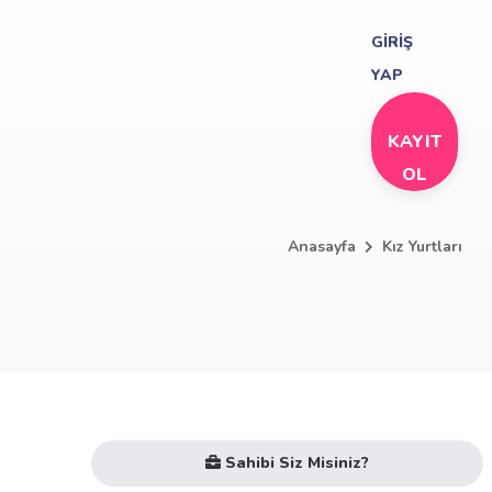
GİRİŞ
YAP
KAYIT
OL
Anasayfa
Kız Yurtları
Sahibi Siz Misiniz?