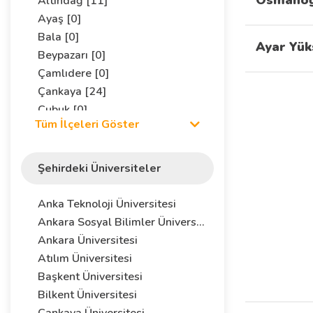
Osmanoğu
Altındağ [11]
Ayaş [0]
Bala [0]
Ayar Yük
Beypazarı [0]
Çamlıdere [0]
Çankaya [24]
Çubuk [0]
Tüm İlçeleri Göster
Elmadağ [0]
Etimesgut [0]
Evren [0]
Şehirdeki Üniversiteler
Gaziemir [0]
Gölbaşı [0]
Anka Teknoloji Üniversitesi
Güdül [0]
Ankara Sosyal Bilimler Üniversitesi
Haymana [0]
Ankara Üniversitesi
Kalecik [0]
Atılım Üniversitesi
Kazan [0]
Başkent Üniversitesi
Keçiören [4]
Bilkent Üniversitesi
Kızılcahamam [0]