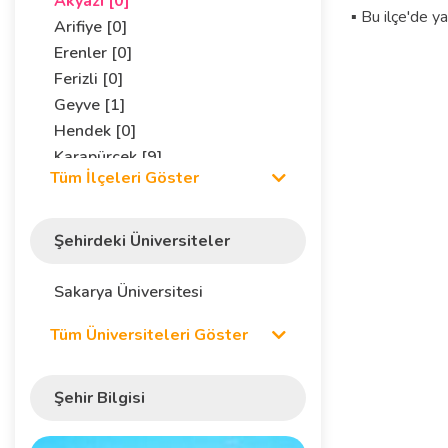
Akyazı [0]
▪ Bu ilçe'de y
Arifiye [0]
Erenler [0]
Ferizli [0]
Geyve [1]
Hendek [0]
Karapürçek [9]
Tüm İlçeleri Göster
Karasu [2]
Kaynarca [0]
Kocaali [0]
Şehirdeki Üniversiteler
Pamukova [1]
Sapanca [2]
Sakarya Üniversitesi
Serdivan [2]
Tüm Üniversiteleri Göster
Söğütlü [0]
Taraklı [0]
Şehir Bilgisi