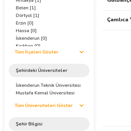
Gülbahçe
Antakya [1]
Belen [1]
Dörtyol [1]
Çamlıca 
Erzin [0]
Hassa [0]
İskenderun [0]
Kırıkhan [0]
Tüm İlçeleri Göster
Kumlu [0]
Merkez [0]
Reyhanlı [1]
Şehirdeki Üniversiteler
Samandağı [0]
Yayladağı [0]
İskenderun Teknik Üniversitesi
Mustafa Kemal Üniversitesi
Tüm Üniversiteleri Göster
Şehir Bilgisi